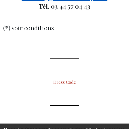
Tél. 03 44 57 04 43
(*) voir conditions
Dress Code
FERMETURE HEBDOMADAIRE le JEUDI