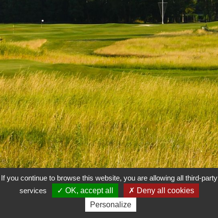
If you continue to browse this website, you are allowing all third-party
1
2
3
4
5
6
7
8
9
10
11
12
13
services
OK, accept all
Deny all cookies
Personalize
14
15
16
17
18